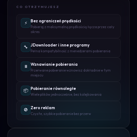
CO OTRZYMUJESZ
Bez ograniczeń prędkości
⚡
Pobieraj z maksymalną prędkością łącza przez cały
okres
JDownloader i inne programy
🔧
Pełna kompatybilność z menedżerami pobierania
Wznawianie pobierania
⏸️
Przerwane pobieranie wznowisz dokładnie w tym
miejscu
Pobieranie równoległe
📦
Wiele plików jednocześnie, bez kolejkowania
Zero reklam
🚫
Czyste, szybkie pobieranie bez przerw