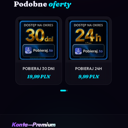
Podobne
oferty
PO
ZOBACZ →
ZOBACZ →
POBIERAJ 30 DNI
POBIERAJ 24H
19,99 PLN
9,99 PLN
Konta—Premium