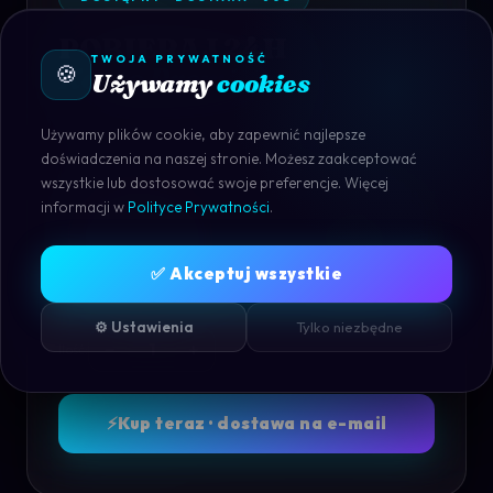
POBIERAJ 24H
TWOJA PRYWATNOŚĆ
🍪
Konto Premium
Używamy
cookies
Oryginalne konto premium — legalne, bezpieczne, od
oficjalnego dostawcy.
Używamy plików cookie, aby zapewnić najlepsze
doświadczenia na naszej stronie. Możesz zaakceptować
wszystkie lub dostosować swoje preferencje. Więcej
PLN
informacji w
Polityce Prywatności
.
9.99
KOD: NOWY2026
8,99 PLN
✅ Akceptuj wszystkie
/ dostęp cyfrowy
⚙️ Ustawienia
Tylko niezbędne
−
+
Ilość:
⚡
Kup teraz · dostawa na e-mail