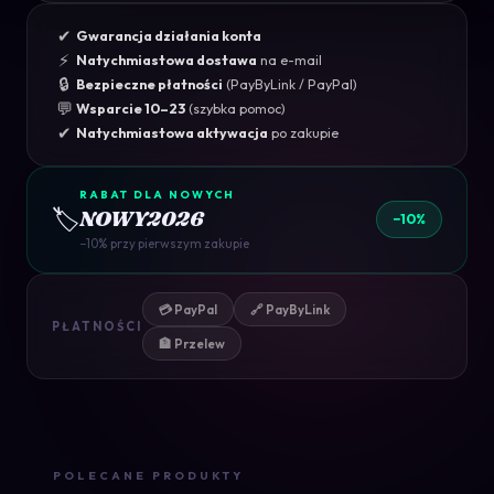
✔
Gwarancja działania konta
⚡
Natychmiastowa dostawa
na e-mail
🔒
Bezpieczne płatności
(PayByLink / PayPal)
💬
Wsparcie 10–23
(szybka pomoc)
✔
Natychmiastowa aktywacja
po zakupie
RABAT DLA NOWYCH
🏷️
NOWY2026
−10%
−10% przy pierwszym zakupie
💳 PayPal
🔗 PayByLink
PŁATNOŚCI
🏦 Przelew
POLECANE PRODUKTY