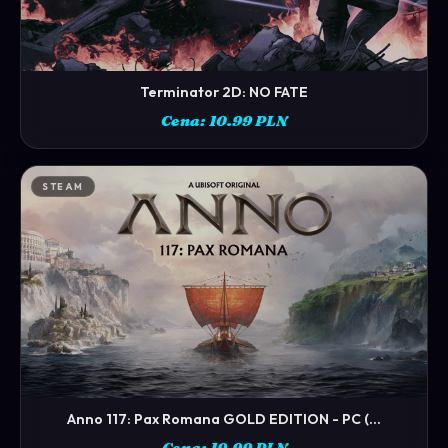
Terminator 2D: NO FATE
ZOBACZ →
Cena: 10.99 PLN
STEAM
Anno 117: Pax Romana GOLD EDITION - PC (...
ZOBACZ →
Cena: 19.99 PLN