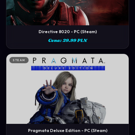
Directive 8020 - PC (Steam)
ZOBACZ →
Cena: 29.99 PLN
STEAM
Pragmata Deluxe Edition - PC (Steam)
ZOBACZ →