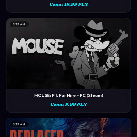
Cena: 19.99 PLN
STEAM
MOUSE: P.I. For Hire - PC (Steam)
ZOBACZ →
Cena: 9.99 PLN
STEAM