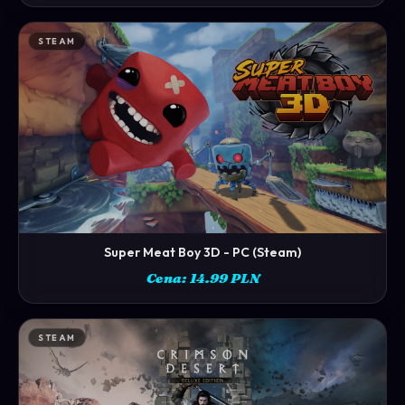
STEAM
Super Meat Boy 3D - PC (Steam)
ZOBACZ →
Cena: 14.99 PLN
STEAM