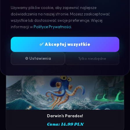
Używamy plików cookie, aby zapewnić najlepsze
doświadczenia na naszej stronie. Możesz zaakceptować
wszystkie lub dostosować swoje preferencje. Więcej
Samson - PC (Steam)
ZOBACZ →
informacji w
Polityce Prywatności
.
Cena: 19.99 PLN
✅ Akceptuj wszystkie
STEAM
⚙️ Ustawienia
Tylko niezbędne
Darwin's Paradox!
ZOBACZ →
Cena: 14.99 PLN