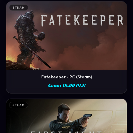
STEAM
Fatekeeper - PC (Steam)
ZOBACZ →
Cena: 19.99 PLN
STEAM