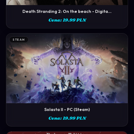
Death Stranding 2: On the beach - Digita...
ZOBACZ →
Cena: 19.99 PLN
STEAM
Solasta II - PC (Steam)
ZOBACZ →
Cena: 19.99 PLN