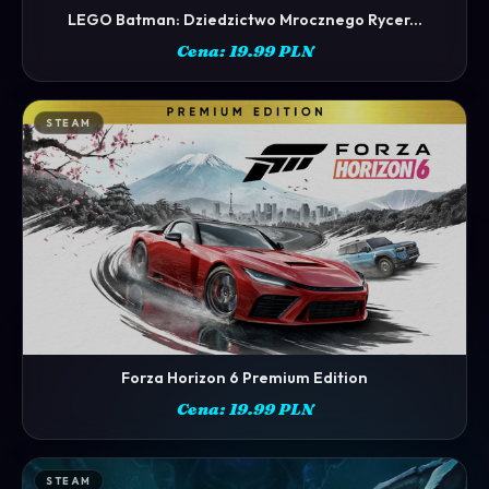
LEGO Batman: Dziedzictwo Mrocznego Rycer...
ZOBACZ →
Cena: 19.99 PLN
STEAM
Forza Horizon 6 Premium Edition
ZOBACZ →
Cena: 19.99 PLN
STEAM