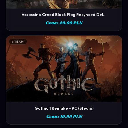
Assassin's Creed Black Flag Resynced Del...
ZOBACZ →
Cena: 29.99 PLN
STEAM
Gothic 1 Remake - PC (Steam)
ZOBACZ →
Cena: 19.99 PLN