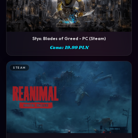
Styx: Blades of Greed - PC (Steam)
ZOBACZ →
Cena: 19.99 PLN
STEAM