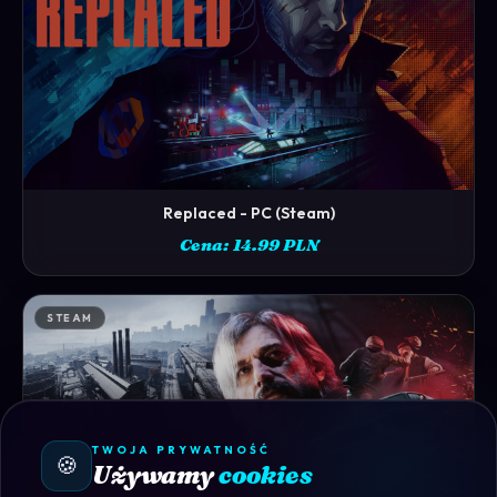
Replaced - PC (Steam)
ZOBACZ →
Cena: 14.99 PLN
STEAM
TWOJA PRYWATNOŚĆ
🍪
Używamy
cookies