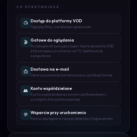
CO OTRZYMUJESZ
Dostęp do platformy VOD
📺
Oglądaj filmy i seriale bez ograniczeń
Gotowe do oglądania
🎬
Po zakupie otrzymujesz login i hasło do konta VOD,
które możesz uruchomić na TV, telefonie lub
komputerze
Dostawa na e-mail
📩
Dane wysyłane automatycznie w czytelnej formie
Konto współdzielone
👥
Konto współdzielone z innymi użytkownikami -
szczegóły korzystania poniżej
Wsparcie przy uruchomieniu
💬
Pomoc dostępna w razie problemów z logowaniem