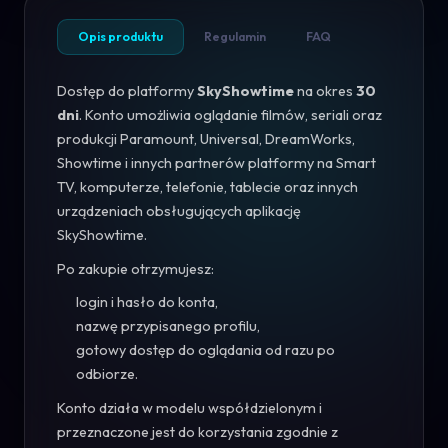
Opis produktu
Regulamin
FAQ
Dostęp do platformy
SkyShowtime
na okres
30
dni
. Konto umożliwia oglądanie filmów, seriali oraz
produkcji Paramount, Universal, DreamWorks,
Showtime i innych partnerów platformy na Smart
TV, komputerze, telefonie, tablecie oraz innych
urządzeniach obsługujących aplikację
SkyShowtime.
Po zakupie otrzymujesz:
login i hasło do konta,
nazwę przypisanego profilu,
gotowy dostęp do oglądania od razu po
odbiorze.
Konto działa w modelu współdzielonym i
przeznaczone jest do korzystania zgodnie z