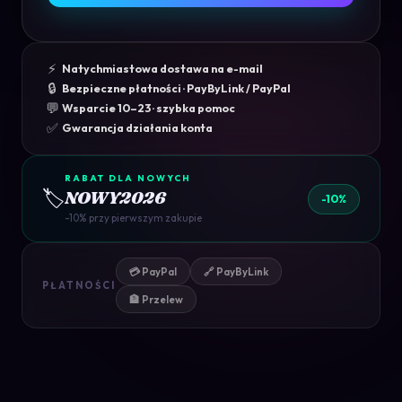
⚡
Natychmiastowa dostawa na e-mail
🔒
Bezpieczne płatności · PayByLink / PayPal
💬
Wsparcie 10–23 · szybka pomoc
✅
Gwarancja działania konta
RABAT DLA NOWYCH
🏷️
NOWY2026
-10%
-10% przy pierwszym zakupie
💳 PayPal
🔗 PayByLink
PŁATNOŚCI
🏦 Przelew