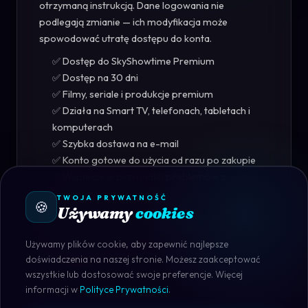
otrzymaną instrukcją. Dane logowania nie
podlegają zmianie — ich modyfikacja może
spowodować utratę dostępu do konta.
✅ Dostęp do SkyShowtime Premium
✅ Dostęp na 30 dni
✅ Filmy, seriale i produkcje premium
✅ Działa na Smart TV, telefonach, tabletach i
komputerach
✅ Szybka dostawa na e-mail
✅ Konto gotowe do użycia od razu po zakupie
✅ Wsparcie w przypadku problemów z
uruchomieniem
TWOJA PRYWATNOŚĆ
🍪
Używamy
cookies
Uwaga:
ważność dostępu może różnić się
maksymalnie o 1–2 dni w zależności od momentu
Używamy plików cookie, aby zapewnić najlepsze
aktywacji konta.
doświadczenia na naszej stronie. Możesz zaakceptować
wszystkie lub dostosować swoje preferencje. Więcej
informacji w
Polityce Prywatności
.