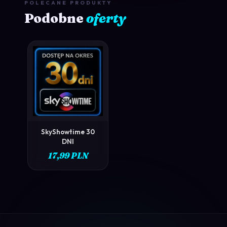
POLECANE PRODUKTY
Podobne
oferty
ZOBACZ →
SkyShowtime 30
DNI
17,99 PLN