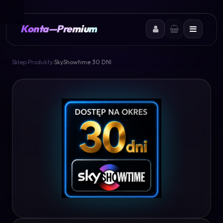
Konta
—
Premium
Sklep
›
Produkty
›
SkyShowtime 30 DNI