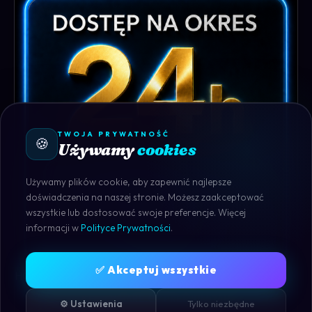
TWOJA PRYWATNOŚĆ
🍪
Używamy
cookies
Używamy plików cookie, aby zapewnić najlepsze
doświadczenia na naszej stronie. Możesz zaakceptować
wszystkie lub dostosować swoje preferencje. Więcej
informacji w
Polityce Prywatności
.
✅ Akceptuj wszystkie
HOSTING
KEEP2SHARE.CC PREMIUM 24H
⚙️ Ustawienia
Tylko niezbędne