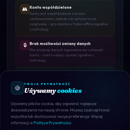
Konto współdzielone
👥
Konto jest współdzielone z innymi
użytkownikami, jednak nie wpływa to na
rozgrywkę – gra działa w trybie offline zgodnie
z instrukcją.
Brak możliwości zmiany danych
🔒
Nie zmieniaj danych logowania ani ustawień
konta – konto należy używać zgodnie z
instrukcją.
Gotowe do gry od razu
✅
Konto jest aktywne i przygotowane do użycia –
TWOJA PRYWATNOŚĆ
🍪
wystarczy się zalogować i rozpocząć grę.
Używamy
cookies
Używamy plików cookie, aby zapewnić najlepsze
doświadczenia na naszej stronie. Możesz zaakceptować
wszystkie lub dostosować swoje preferencje. Więcej
informacji w
Polityce Prywatności
.
STEAM · DOSTĘPNY