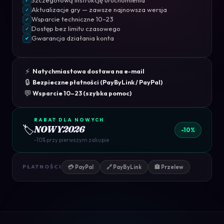
✓
Aktualizacje gry — zawsze najnowsza wersja
✓
Wsparcie techniczne 10–23
✓
Dostęp bez limitu czasowego
✓
Gwarancja działania konta
✔
⚡
Natychmiastowa dostawa na e-mail
🔒
Bezpieczne płatności (PayByLink / PayPal)
💬
Wsparcie 10–23 (szybka pomoc)
RABAT DLA NOWYCH
🏷️
NOWY2026
-10%
-10% przy pierwszym zakupie
💳 PayPal
🔗 PayByLink
🏦 Przelew
PŁATNOŚCI