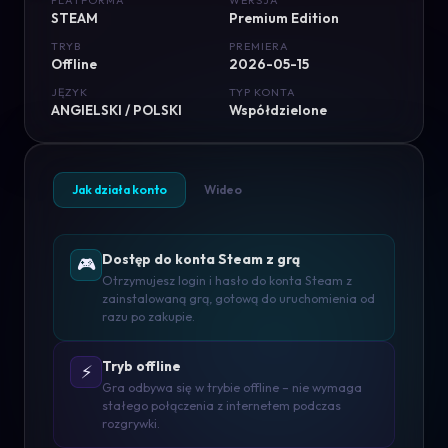
PLATFORMA
WERSJA
STEAM
Premium Edition
TRYB
PREMIERA
Offline
2026-05-15
JĘZYK
TYP KONTA
ANGIELSKI / POLSKI
Współdzielone
Jak działa konto
Wideo
Dostęp do konta Steam z grą
🎮
Otrzymujesz login i hasło do konta Steam z
zainstalowaną grą, gotową do uruchomienia od
razu po zakupie.
Tryb offline
⚡
Gra odbywa się w trybie offline – nie wymaga
stałego połączenia z internetem podczas
rozgrywki.