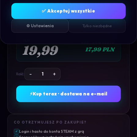
FORZA HORIZON 6
✅ Akceptuj wszystkie
PREMIUM EDITION
Konto
Współdzielone
· STEAM
⚙️ Ustawienia
Tylko niezbędne
PLN
KOD: NOWY2026
19,99
17,99 PLN
-
+
Ilość:
⚡
Kup teraz · dostawa na e-mail
CO OTRZYMUJESZ PO ZAKUPIE?
Login i hasło do konta STEAM z grą
✓
Szczegółową instrukcję uruchomienia