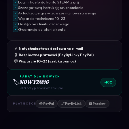
Login i hasło do konta STEAM z grą
✓
Szczegółową instrukcję uruchomienia
✓
Aktualizacje gry — zawsze najnowsza wersja
✓
Wsparcie techniczne 10–23
✓
Dostęp bez limitu czasowego
✓
Gwarancja działania konta
✔
⚡
Natychmiastowa dostawa na e-mail
🔒
Bezpieczne płatności (PayByLink / PayPal)
💬
Wsparcie 10–23 (szybka pomoc)
RABAT DLA NOWYCH
🏷️
NOWY2026
-10%
-10% przy pierwszym zakupie
💳 PayPal
🔗 PayByLink
🏦 Przelew
PŁATNOŚCI