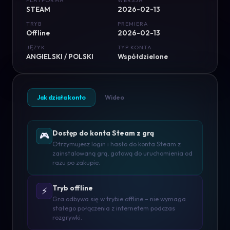
PLATFORMA
WERSJA
STEAM
2026-02-13
TRYB
PREMIERA
Offline
2026-02-13
JĘZYK
TYP KONTA
ANGIELSKI / POLSKI
Współdzielone
Jak działa konto
Wideo
Dostęp do konta Steam z grą
🎮
Otrzymujesz login i hasło do konta Steam z
zainstalowaną grą, gotową do uruchomienia od
razu po zakupie.
Tryb offline
⚡
Gra odbywa się w trybie offline – nie wymaga
stałego połączenia z internetem podczas
rozgrywki.