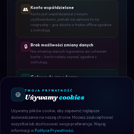
Konto współdzielone
👥
Konto jest współdzielone z innymi
użytkownikami, jednak nie wpływa to na
rozgrywkę – gra działa w trybie offline zgodnie
z instrukcją.
Brak możliwości zmiany danych
🔒
Nie zmieniaj danych logowania ani ustawień
konta – konto należy używać zgodnie z
instrukcją.
Gotowe do gry od razu
✅
Konto jest aktywne i przygotowane do użycia –
wystarczy się zalogować i rozpocząć grę.
TWOJA PRYWATNOŚĆ
🍪
Używamy
cookies
Używamy plików cookie, aby zapewnić najlepsze
doświadczenia na naszej stronie. Możesz zaakceptować
wszystkie lub dostosować swoje preferencje. Więcej
STEAM · DOSTĘPNY
informacji w
Polityce Prywatności
.