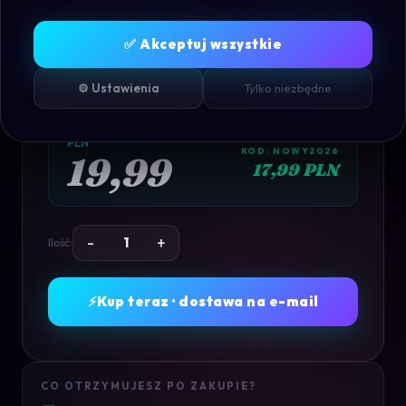
REANIMAL DIGITAL
DELUXE EDITION - PC
✅ Akceptuj wszystkie
(STEAM)
⚙️ Ustawienia
Tylko niezbędne
Konto
Współdzielone
· STEAM
PLN
KOD: NOWY2026
19,99
17,99 PLN
-
+
Ilość:
⚡
Kup teraz · dostawa na e-mail
CO OTRZYMUJESZ PO ZAKUPIE?