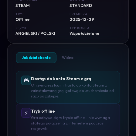
PLATFORMA
WERSJA
STEAM
STANDARD
TRYB
PREMIERA
Offline
2025-12-29
JĘZYK
TYP KONTA
ANGIELSKI / POLSKI
Współdzielone
Jak działa konto
Wideo
Dostęp do konta Steam z grą
🎮
Otrzymujesz login i hasło do konta Steam z
zainstalowaną grą, gotową do uruchomienia od
razu po zakupie.
Tryb offline
⚡
Gra odbywa się w trybie offline – nie wymaga
stałego połączenia z internetem podczas
rozgrywki.