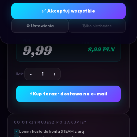
MY WINTER CAR - PC
✅ Akceptuj wszystkie
(STEAM)
Konto
Współdzielone
· STEAM
⚙️ Ustawienia
Tylko niezbędne
PLN
KOD: NOWY2026
9,99
8,99 PLN
-
+
Ilość:
⚡
Kup teraz · dostawa na e-mail
CO OTRZYMUJESZ PO ZAKUPIE?
Login i hasło do konta STEAM z grą
✓
Szczegółową instrukcję uruchomienia