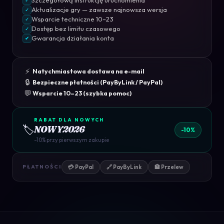
✓
Aktualizacje gry — zawsze najnowsza wersja
✓
Wsparcie techniczne 10–23
✓
Dostęp bez limitu czasowego
✓
Gwarancja działania konta
✔
⚡
Natychmiastowa dostawa na e-mail
🔒
Bezpieczne płatności (PayByLink / PayPal)
💬
Wsparcie 10–23 (szybka pomoc)
RABAT DLA NOWYCH
🏷️
NOWY2026
-10%
-10% przy pierwszym zakupie
💳 PayPal
🔗 PayByLink
🏦 Przelew
PŁATNOŚCI