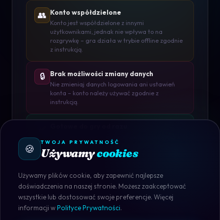
Konto współdzielone
👥
Konto jest współdzielone z innymi
użytkownikami, jednak nie wpływa to na
rozgrywkę – gra działa w trybie offline zgodnie
z instrukcją.
Brak możliwości zmiany danych
🔒
Nie zmieniaj danych logowania ani ustawień
konta – konto należy używać zgodnie z
instrukcją.
Gotowe do gry od razu
✅
Konto jest aktywne i przygotowane do użycia –
TWOJA PRYWATNOŚĆ
🍪
wystarczy się zalogować i rozpocząć grę.
Używamy
cookies
Używamy plików cookie, aby zapewnić najlepsze
doświadczenia na naszej stronie. Możesz zaakceptować
wszystkie lub dostosować swoje preferencje. Więcej
informacji w
Polityce Prywatności
.
STEAM · DOSTĘPNY