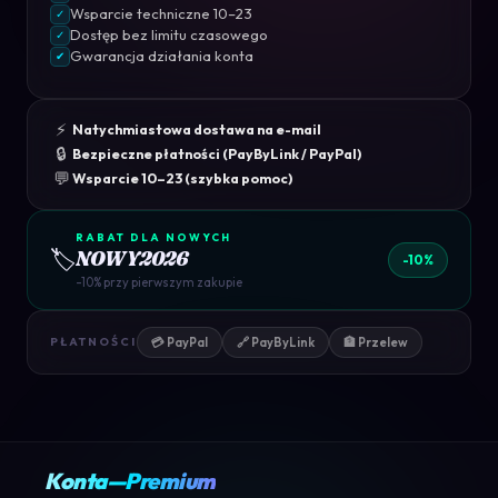
Wsparcie techniczne 10–23
✓
Dostęp bez limitu czasowego
✓
Gwarancja działania konta
✔
⚡
Natychmiastowa dostawa na e-mail
🔒
Bezpieczne płatności (PayByLink / PayPal)
💬
Wsparcie 10–23 (szybka pomoc)
RABAT DLA NOWYCH
🏷️
NOWY2026
-10%
-10% przy pierwszym zakupie
💳 PayPal
🔗 PayByLink
🏦 Przelew
PŁATNOŚCI
Konta—Premium