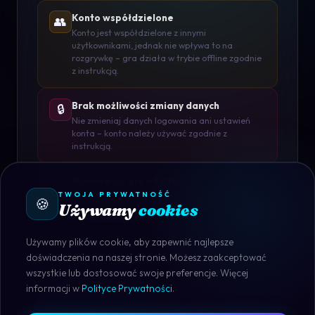
Konto współdzielone
👥
Konto jest współdzielone z innymi
użytkownikami, jednak nie wpływa to na
rozgrywkę – gra działa w trybie offline zgodnie
z instrukcją.
Brak możliwości zmiany danych
🔒
Nie zmieniaj danych logowania ani ustawień
konta – konto należy używać zgodnie z
instrukcją.
Gotowe do gry od razu
✅
TWOJA PRYWATNOŚĆ
Konto jest aktywne i przygotowane do użycia –
🍪
Używamy
cookies
wystarczy się zalogować i rozpocząć grę.
Używamy plików cookie, aby zapewnić najlepsze
doświadczenia na naszej stronie. Możesz zaakceptować
wszystkie lub dostosować swoje preferencje. Więcej
informacji w
Polityce Prywatności
.
STEAM · DOSTĘPNY