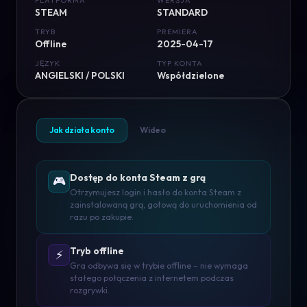
PLATFORMA
WERSJA
STEAM
STANDARD
TRYB
PREMIERA
Offline
2025-04-17
JĘZYK
TYP KONTA
ANGIELSKI / POLSKI
Współdzielone
Jak działa konto
Wideo
Dostęp do konta Steam z grą
🎮
Otrzymujesz login i hasło do konta Steam z
zainstalowaną grą, gotową do uruchomienia od
razu po zakupie.
Tryb offline
⚡
Gra odbywa się w trybie offline – nie wymaga
stałego połączenia z internetem podczas
rozgrywki.