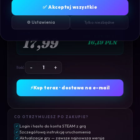
TEMPEST RISING
✅ Akceptuj wszystkie
Konto
Współdzielone
· STEAM
⚙️ Ustawienia
Tylko niezbędne
PLN
KOD: NOWY2026
17,99
16,19 PLN
-
+
Ilość:
⚡
Kup teraz · dostawa na e-mail
CO OTRZYMUJESZ PO ZAKUPIE?
Login i hasło do konta STEAM z grą
✓
Szczegółową instrukcję uruchomienia
✓
Aktualizacje gry — zawsze najnowsza wersja
✓