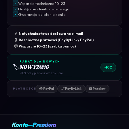
Wsparcie techniczne 10–23
✓
Dostęp bez limitu czasowego
✓
Gwarancja działania konta
✔
⚡
Natychmiastowa dostawa na e-mail
🔒
Bezpieczne płatności (PayByLink / PayPal)
💬
Wsparcie 10–23 (szybka pomoc)
RABAT DLA NOWYCH
🏷️
NOWY2026
-10%
-10% przy pierwszym zakupie
💳 PayPal
🔗 PayByLink
🏦 Przelew
PŁATNOŚCI
Konta—Premium