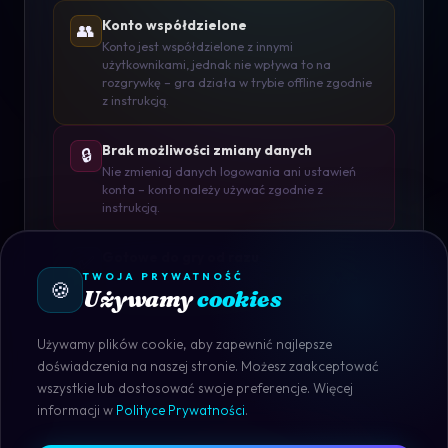
Konto współdzielone
👥
Konto jest współdzielone z innymi
użytkownikami, jednak nie wpływa to na
rozgrywkę – gra działa w trybie offline zgodnie
z instrukcją.
Brak możliwości zmiany danych
🔒
Nie zmieniaj danych logowania ani ustawień
konta – konto należy używać zgodnie z
instrukcją.
Gotowe do gry od razu
✅
TWOJA PRYWATNOŚĆ
Konto jest aktywne i przygotowane do użycia –
🍪
Używamy
cookies
wystarczy się zalogować i rozpocząć grę.
Używamy plików cookie, aby zapewnić najlepsze
doświadczenia na naszej stronie. Możesz zaakceptować
wszystkie lub dostosować swoje preferencje. Więcej
informacji w
Polityce Prywatności
.
STEAM · DOSTĘPNY