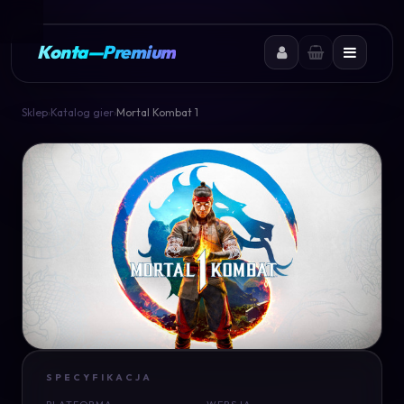
Konta
—
Premium
Sklep
›
Katalog gier
›
Mortal Kombat 1
SPECYFIKACJA