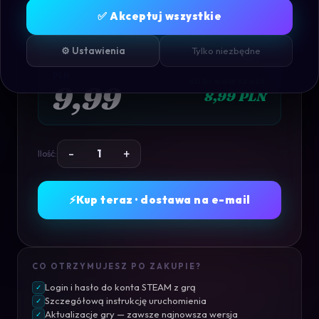
MORTAL KOMBAT 1
✅ Akceptuj wszystkie
Konto
Współdzielone
· STEAM
⚙️ Ustawienia
Tylko niezbędne
PLN
KOD: NOWY2026
9,99
8,99 PLN
-
+
Ilość:
⚡
Kup teraz · dostawa na e-mail
CO OTRZYMUJESZ PO ZAKUPIE?
Login i hasło do konta STEAM z grą
✓
Szczegółową instrukcję uruchomienia
✓
Aktualizacje gry — zawsze najnowsza wersja
✓