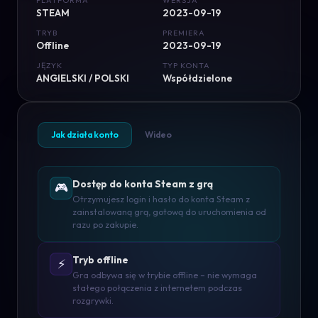
PLATFORMA
WERSJA
STEAM
2023-09-19
TRYB
PREMIERA
Offline
2023-09-19
JĘZYK
TYP KONTA
ANGIELSKI / POLSKI
Współdzielone
Jak działa konto
Wideo
Dostęp do konta Steam z grą
🎮
Otrzymujesz login i hasło do konta Steam z
zainstalowaną grą, gotową do uruchomienia od
razu po zakupie.
Tryb offline
⚡
Gra odbywa się w trybie offline – nie wymaga
stałego połączenia z internetem podczas
rozgrywki.